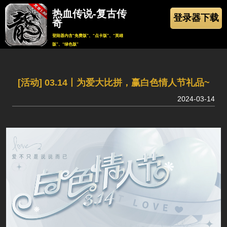
热血传说-复古传
登录器下载
奇
登陆器内含“免费版”、“点卡版”、“英雄
版”、“绿色版”
返回
[活动] 03.14丨为爱大比拼，赢白色情人节礼品~
2024-03-14