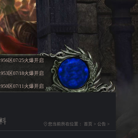
956区
07/25
火爆开启
953区
07/18
火爆开启
950区
07/11
火爆开启
料
您当前所在位置：
首页
>
公告
>