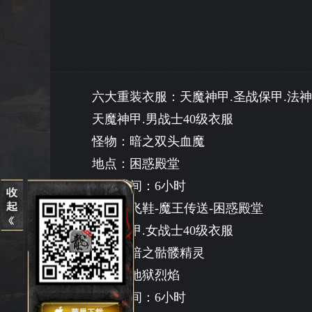
六大重装衣服：天魔神甲
.圣战保甲.法
天魔神甲
.男战士40级衣服
怪物：暗之双头血魔
地点：困惑殿堂
刷新时间：
6小时
走法：飞鞋
-魔王传送-困惑殿堂
圣战保甲
.女战士40级衣服
怪物：暗之骷髅精灵
地点：地狱烈焰
刷新时间：
6小时