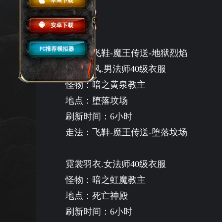
走法：飞鞋
-魔王传送-地狱烈焰
法神披风
.男法师40级衣服
怪物：暗之黄泉教主
地点：堕落坟场
刷新时间：
6小时
走法：飞鞋
-魔王传送-堕落坟场
霓裳羽衣
.女法师40级衣服
怪物：暗之虹魔教主
地点：死亡神殿
刷新时间：
6小时