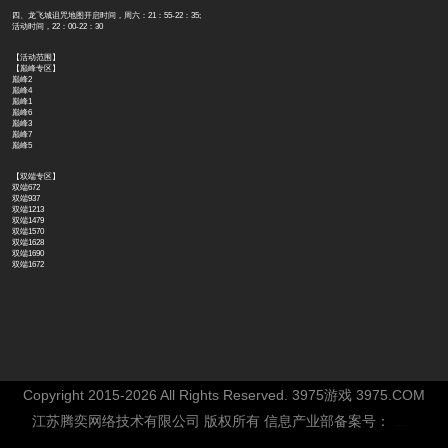
四、龙飞城诅咒地图开启时间，周六：21：55-22：35;
活动时间，22：00-22：30
【活动范围】
【巅峰专区】
巅峰2
巅峰4
巅峰1
巅峰6
巅峰3
巅峰7
巅峰5
【双端专区】
双端672
双端937
双端1213
双端1479
双端1570
双端1628
双端1690
双端1672
Copyright 2015-2026 All Rights Reserved. 3975游戏 3975.COM
江苏腾奕网络技术有限公司 版权所有 信息产业部备案号：