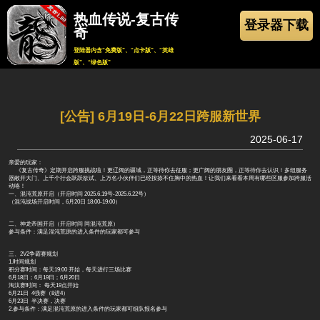
热血传说-复古传
登录器下载
奇
登陆器内含“免费版”、“点卡版”、“英雄
版”、“绿色版”
返回
[公告] 6月19日-6月22日跨服新世界
2025-06-17
亲爱的玩家：
《复古传奇》定期开启跨服挑战啦！更辽阔的疆域，正等待你去征服；更广阔的朋友圈，正等待你去认识！多组服务
器敞开大门、上千个行会跃跃欲试、上万名小伙伴们已经按捺不住胸中的热血！让我们来看看本周有哪些区服参加跨服活
动咯！
一、混沌荒原开启（开启时间 2025.6.19号-2025.6.22号）
（混沌战场开启时间，6月20日 18:00-19:00）
二、神龙帝国开启（开启时间 同混沌荒原）
参与条件：满足混沌荒原的进入条件的玩家都可参与
三、2V2争霸赛规划
1.时间规划
积分赛时间：每天19:00 开始，每天进行三场比赛
6月18日；6月19日；6月20日
淘汰赛时间： 每天19点开始
6月21日 4强赛（8进4）
6月23日 半决赛，决赛
2.参与条件：满足混沌荒原的进入条件的玩家都可组队报名参与