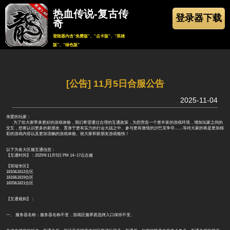
热血传说-复古传
登录器下载
奇
登陆器内含“免费版”、“点卡版”、“英雄
版”、“绿色版”
返回
[公告] 11月5日合服公告
2025-11-04
亲爱的玩家：
为了给大家带来更好的游戏体验，我们希望通过合理的互通政策，为您营造一个更丰富的游戏环境，增加玩家之间的
交互，您将认识更多的新朋友、置身于更有实力的行会大战之中、参与更有激情的沙巴克争夺……等待大家的将是更加精
彩的游戏内容以及更加流畅的游戏体验。祝大家和新朋友游戏愉快！
以下为各大区服互通信息：
【互通时间】：2025年11月5日 PM 14~17点合服
【双端专区】
1810&1812合区
1818&1819合区
1820&1821合区
【互通规则】：
一、 服务器名称：服务器名称不变，游戏区服界面选择入口保持不变。