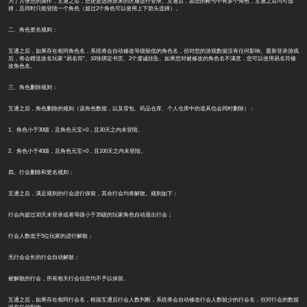
为了方便您的操作，互通之后，您还是选择原来的区服进行登录。互通后，如您的帐号中有多个角色，互通之后均可选
择，且同时只能登陆一个角色（超过2个角色可以使用上下箭头选择）。
二、角色更名规则：
互通之后，如果存在相同角色名，系统将会自动修改等级较低的角色名，但对您的游戏数据没有任何影响。重新登录游戏
后，将会赠送改名玩家 “易名符”、10张绑定书页、2个虔诚挂坠。如果您对被修改的角色名不满意，您可以使用易名符修
改角色名。
三、角色删除规则：
互通之后，角色删除的规则（该角色数据，以及背包、药品仓库、个人仓库中的道具也会同时删除）：
1、角色小于30级，且角色元宝=0，且30天之内未登陆。
2、角色小于40级，且角色元宝=0，且100天之内未登陆。
四、行会删除和更名规则：
互通之后，满足规则的行会进行保留，其余行会均将解散。规则如下：
行会内超过30天未登录或者等级小于35级的玩家角色自动退出行会；
行会人数低于5位玩家的进行解散；
无行会会长的行会自动解散；
被解散的行会，所有相关行会信息均不予以保留。
互通之后，如果存在相同行会名，根据互通后行会人数判断，系统将会自动修改行会人数较少的行会名，但对行会的数据
没有任何影响。