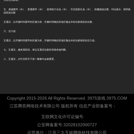
五、虔诚膜拜（补）、普通膜拜（补）、使用精力水晶（补）、开启迎新礼包（补）、除魔挑战次数、玛法接水、翎羽挑
战奖励次数
互通后，以开服时间最早的区服为准，开服时间晚的其他区服会补给玩家相应的次数。
六、活力值
互通后，以开服时间最早的区服为准，开服时间晚的其他区服会补给玩家相应的活力值。
七、互通后，服务器阶段，将以互通后玩家的等级来做判断。
八、互通后，沙巴克和天下第一雕像均会被重置。
Copyright 2015-2026 All Rights Reserved. 3975游戏 3975.COM
江苏腾奕网络技术有限公司 版权所有 信息产业部备案号：
互联网文化许可证编号:
公安网备案号:32028102000727
运营单位：江苏三九互娱网络科技有限公司