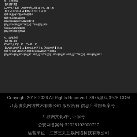
六、天降神兵
【跨服日期】
2026年6月10日~2026年6月12日 21：00~21：30
【IOS正版专区】&【39安卓专区】混服
巅峰1&巅峰2&巅峰3&巅峰4
巅峰7&巅峰5&巅峰6
双端672&双端937&双端1213
双端1570&双端1672&双端1714&双端1778
双端1836&双端1884
双端1892&双端1904
七、幻域突围
【跨服日期】
2026年6月10日 22：00~22：35
【IOS正版专区】&【39安卓专区】&【双端专区】混服
巅峰7&巅峰1&巅峰2&巅峰3&巅峰4&巅峰5&巅峰6
双端672&双端937&双端1213&双端1570&双端1672&双端1714&双端1778&双端1836&双端1862
Copyright 2015-2026 All Rights Reserved. 3975游戏 3975.COM
江苏腾奕网络技术有限公司 版权所有 信息产业部备案号：
互联网文化许可证编号:
公安网备案号:32028102000727
运营单位：江苏三九互娱网络科技有限公司