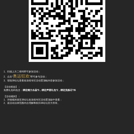
1、扫描上方二维码即可参加活动；
奥运狂欢
2、点击“
”即可参与活动；
3、登陆39论坛查看各游戏专区活动置顶帖内容参加活动；
【活动奖励】：
免费礼包码包含：
绑定精力水晶*5，绑定声望礼包*2，绑定洗炼石*35
【活动规则】：
1、详细规则请至39论坛各游戏专区活动置顶贴中查看；
2、该活动法律范围内合理解释权归39论坛官方所有。