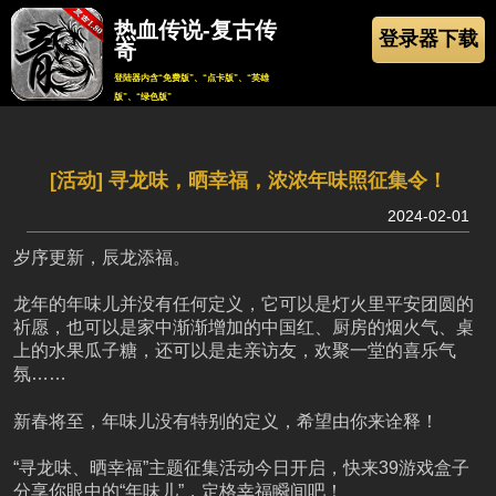
热血传说-复古传
登录器下载
奇
登陆器内含“免费版”、“点卡版”、“英雄
版”、“绿色版”
返回
[活动] 寻龙味，晒幸福，浓浓年味照征集令！
2024-02-01
岁序更新，辰龙添福。
龙年的年味儿并没有任何定义，它可以是灯火里平安团圆的
祈愿，也可以是家中渐渐增加的中国红、厨房的烟火气、桌
上的水果瓜子糖，还可以是走亲访友，欢聚一堂的喜乐气
氛……
新春将至，年味儿没有特别的定义，希望由你来诠释！
“寻龙味、晒幸福”主题征集活动今日开启，快来39游戏盒子
分享你眼中的“年味儿”，定格幸福瞬间吧！