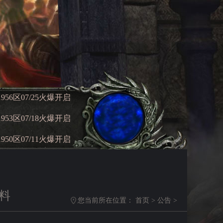
956区
07/25
火爆开启
953区
07/18
火爆开启
950区
07/11
火爆开启
料
您当前所在位置：
首页
>
公告
>